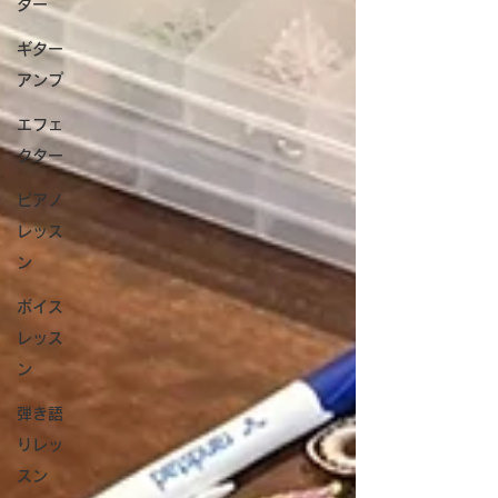
ター
ギター
アンプ
エフェ
クター
ピアノ
レッス
ン
ボイス
レッス
ン
弾き語
りレッ
スン