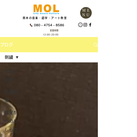
ME
NU
熊本の音楽・語学・アート教室
080 - 4754 - 8586
営業時間
12:00~20:00
ブログ
刺繍
全ての
記事
教室概
要
教室か
らのお
しらせ