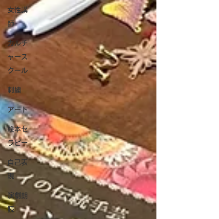
女性講
師
カルチ
ャース
クール
刺繍
アート
絵本セ
ラピー
自己表
現
演劇朗
読