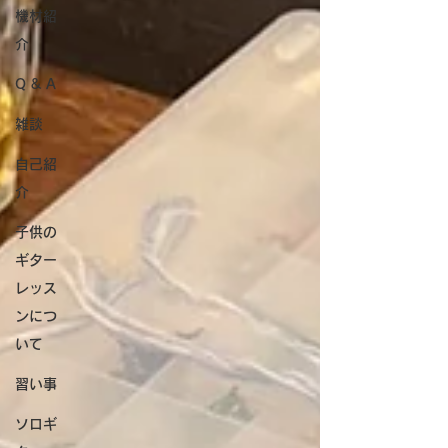
機材紹
介
Q & A
雑談
自己紹
介
子供の
ギター
レッス
ンにつ
いて
習い事
ソロギ