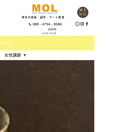
ME
NU
熊本の音楽・語学・アート教室
080 - 4754 - 8586
営業時間
12:00~20:00
ブログ
女性講師
全ての記事
教室概要
教室からの
おしらせ
機材紹介
Q & A