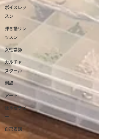
ボイスレッ
スン
弾き語りレ
ッスン
女性講師
カルチャー
スクール
刺繍
アート
絵本セラピ
ー
自己表現