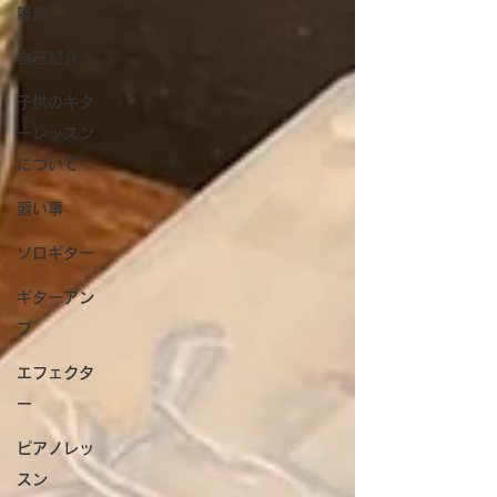
雑談
自己紹介
子供のギタ
ーレッスン
について
習い事
ソロギター
ギターアン
プ
エフェクタ
ー
ピアノレッ
スン