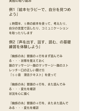
実際の取り組み
例1「絵本セラピーで、自分を見つめ
よう」
１時間半、５冊の絵本を使って、考えたり、
自分の言葉で話したり、コミュニケーション
を取ったりします
例2「声を出す、話す、読む、の基礎
練習を体験しよう」
「蜘蛛の糸」冒頭の４行をまず読んでみ
る・・・状態を覚えておく
頭のマッサージ〜顔のマッサージ〜顔のスト
レッチ〜口の正しい開け方
「５０音 滑舌テキスト」を使って
「蜘蛛の糸」冒頭の４行を、また読んでみ
る・・・変化を確認
状況を心に描く
「蜘蛛の糸」冒頭の４行を、またまた読んで
みる・・・変化を確認