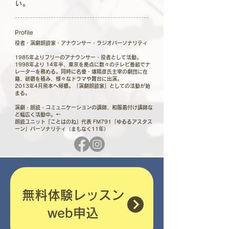
い。
​Profile
役者・演劇朗読家・アナウンサー・ラジオパーソナリティ
1985年よりフリーのアナウンサー・役者として活動。
1998年より 14年半、東京を拠点に数々のテレビ番組でナ
レーターを務める。同時に名優・壌晴彦氏主宰の劇団に在
籍、研鑽を積み、様々なドラマや舞台に出演。
2013年4月熊本へ帰郷。「演劇朗読家」としての活動が始
まる。
演劇・朗読・コミュニケーションの講師、和服着付け講師な
ど幅広く活動中。←
朗読ユニット『ことはのね』代表 FM791「ゆるるアスタス
ーン」パーソナリティ（まもなく11年）
無料体験レッスン
​web申込