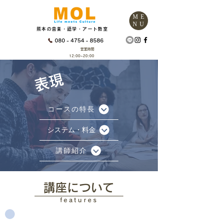
ME
NU
熊本の音楽・語学・アート教室
080 - 4754 - 8586
営業時間
12:00~20:00
​表現
コースの特長
システム・料金
講師紹介
講座について
features