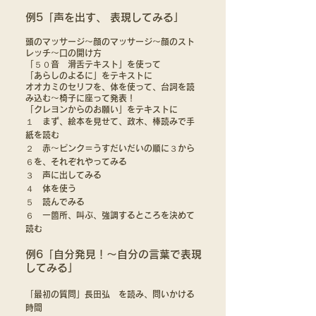
例5「声を出す、 表現してみる」
頭のマッサージ〜顔のマッサージ〜顔のスト
レッチ〜口の開け方
「５０音 滑舌テキスト」を使って
「あらしのよるに」をテキストに
オオカミのセリフを、体を使って、台詞を読
み込む〜椅子に座って発表！
「クレヨンからのお願い」をテキストに
１ まず、絵本を見せて、政木、棒読みで手
紙を読む
２ 赤〜ピンク＝うすだいだいの順に３から
６を、それぞれやってみる
３ 声に出してみる
４ 体を使う
５ 読んでみる
６ 一箇所、叫ぶ、強調するところを決めて
読む
例6「自分発見！〜自分の言葉で表現
してみる」
「最初の質問」長田弘 を読み、問いかける
時間