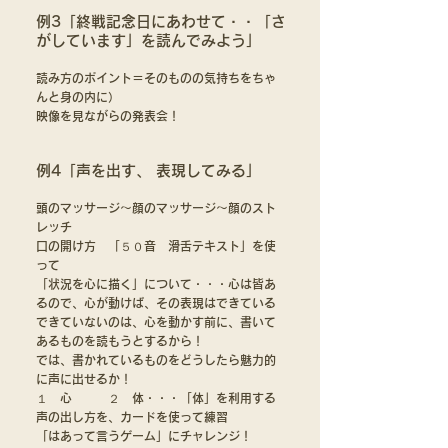
例3「終戦記念日にあわせて・・「さ
がしています」を読んでみよう」
読み方のポイント＝そのものの気持ちをちゃ
んと身の内に）
映像を見ながらの発表会！
例4「声を出す、 表現してみる」
頭のマッサージ〜顔のマッサージ〜顔のスト
レッチ
口の開け方 「５０音 滑舌テキスト」を使
って
「状況を心に描く」について・・・心は皆あ
るので、心が動けば、その表現はできている
できていないのは、心を動かす前に、書いて
あるものを読もうとするから！
では、書かれているものをどうしたら魅力的
に声に出せるか！
１ 心 ２ 体・・・「体」を利用する
声の出し方を、カードを使って練習
「はあって言うゲーム」にチャレンジ！