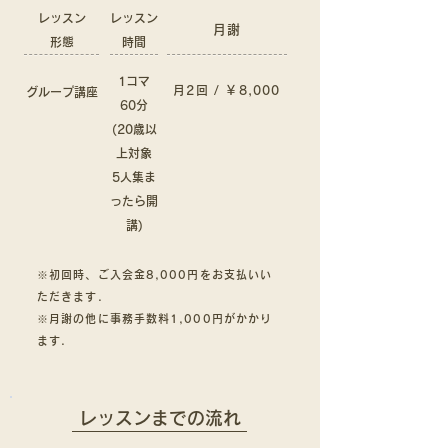
レッスン
レッスン
月謝
形態
時間
1コマ
月2回 / ￥8
,000
​グループ講座
60分
(20歳以
上対象
5人集ま
ったら開
講)
※初回時、ご入会金8,000円をお支払いい
ただきます.
※月謝の他に事務手数料1,000円がかかり
ます.
​レッスンまでの流れ