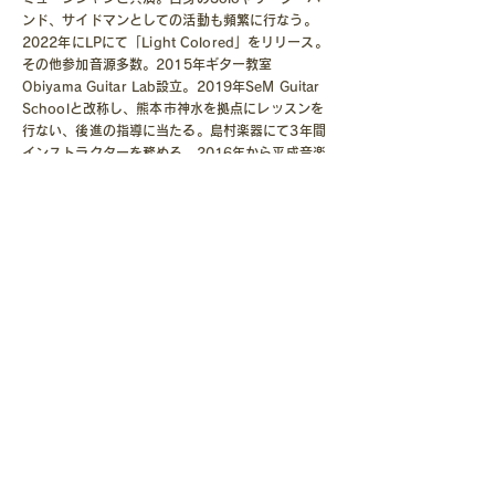
ンド、サイドマンとしての活動も頻繁に行なう。
2022年にLPにて「Light Colored」をリリース。
その他参加音源多数。2015年ギター教室
Obiyama Guitar Lab設立。2019年SeM Guitar
Schoolと改称し、熊本市神水を拠点にレッスンを
行ない、後進の指導に当たる。島村楽器にて3年間
インストラクターを務める。2016年から平成音楽
大学非常勤講師​。
※英語でのレッスンも可能。available in English
無料体験レッスン
​web申込
お電話でのお問合せ｜受付時間 10:00 ~ 22:00