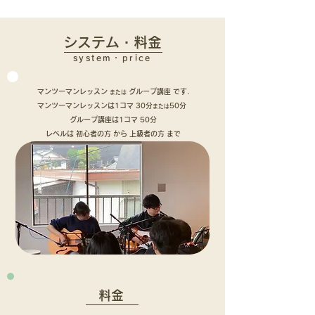
システム・料金
system・price
マンツーマンレッスン
グループ講座 です.
または
マンツーマンレッスンは1コマ 30分
50分
または
グループ講座は1コマ 50分
レベルは 初心者の方 から
上級者の方 まで​
料金