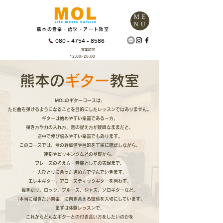
ME
NU
熊本の音楽・語学・アート教室
080 - 4754 - 8586
営業時間
12:00~20:00
​熊本の
ギター
教室
MOLのギターコースは、
ただ曲を弾けるようになることを目的にしたレッスンではありません。
ギターは始めやすい楽器である一方、
弾き方や力の入れ方、音の捉え方が曖昧なままだと、
途中で伸び悩みやすい楽器でもあります。
このコースでは、今の経験値や目的を丁寧に確認しながら、
運指やピッキングなどの基礎から、
フレーズの考え方・音楽としての表現まで、
一人ひとりに合った進め方で学んでいきます。
エレキギター、アコースティックギターを問わず、
弾き語り、ロック、ブルース、ジャズ、ソロギターなど、
「本当に弾きたい音楽」に向き合える環境を大切にしています。
まずは体験レッスンで、
これからどんなギターとの付き合い方をしたいのかを