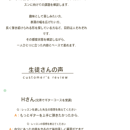
スンに向けての課題を確認します.
趣味として楽しみたい方、
表現の幅を広げたい方、
長く弾き続けられる形を探している方など、目的は人それぞれ
です.
その都度状態を確認しながら、
一人ひとりに合った内容とペースで進めます.
​生徒さんの声
​customer's review
​Hさん
(兄弟でギターコースを
受講)
Q：レッスンを通した先生の感想を教えてください
A：
もっとギターを上手に弾きたかったから.
Q：レッスンの感想を教えてください
A：
自分にあった内容をやるので毎回楽しく練習ができて