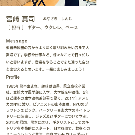
宮崎 真司
み
やざき
しんじ
［ 担当 ］ ギター、ウクレレ、ベース
Message
楽器未経験の方からより深く取り組みたい方まで大
歓迎です。学校や仕事など、様々なことで日々忙し
いと思いますが、音楽をやることでまた違った自分
と出会えると思います。一緒に楽しみましょう！
​Profile
1985年熊本生まれ。趣味は読書。県立高校卒業
後、宮崎大学農学部に入学。大学院を中退後、2年
ほど熊本の産学連携系部署で働く。2011年アメリ
カのNYに渡り、ピアニストの山本恵理、NYUのブ
ラッドシェピック、バークリー音楽大学のネイトラ
ドリーに師事し、ジャズ及びギターについて学ぶ。
2015年帰国。熊本に戻り、ギタリストとしてのキ
ャリアを本格的にスタート。日本各地で、数多くの
ミュージシャンと共演。自身のSoloやリーダーバ