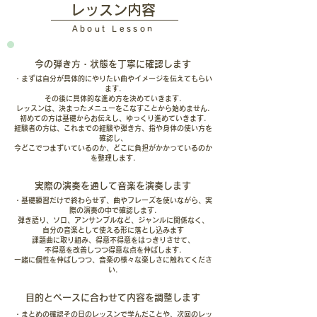
​レッスン内容
About Lesson
今の弾き方・状態を丁寧に確認します
・まずは自分が具体的にやりたい曲やイメージを伝えてもらい
ます.
その後に具体的な進め方を決めていきます.
レッスンは、決まったメニューをこなすことから始めません.
初めての方は基礎からお伝えし、ゆっくり進めていきます.
経験者の方は、これまでの経験や弾き方、指や身体の使い方を
確認し、
今どこでつまずいているのか、どこに負担がかかっているのか
を整理します.
実際の演奏を通して音楽を演奏します
・基礎練習だけで終わらせず、
曲やフレーズを使いながら、実
際の演奏の中で確認します.
弾き語り、ソロ、アンサンブルなど、
ジャンルに関係なく、
自分の音楽として使える形に落とし込みます
課題曲に取り組み、得意不得意をはっきりさせて、
不得意を改善しつつ得意な点を伸ばします.
一緒に個性を伸ばしつつ、音楽の様々な楽しさに触れてくださ
い.
目的とペースに合わせて内容を調整します
・まとめの確認その日のレッスンで学んだことや、次回のレッ