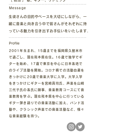
［ 担当 ］ 歌、ギター、リトミック
Message
生徒さんの目的やペースを大切にしながら、一
緒に音楽と向き合う中で皆さんがそれぞれに持
っている魅力を引き出すお手伝いをいたします.
​Profile
2001年生まれ、15歳までを福岡県久留米市
で過ごし、現在熊本県在住。16歳で独学でギ
ターを始め、17歳で東京を中心に日本各地で
のライブ活動を開始。コロナ禍での活動自粛を
きっかけに20歳で音楽大学に入学。大学入学
をきっかけにギターを宮崎真司氏、声楽を山崎
三代子氏の各氏に師事、音楽教育コースにて音
楽教育を学ぶ。現在熊本県を中心に行っている
ギター弾き語りでの音楽活動に加え、バンド活
動や、クラシック声楽での音楽活動など、様々
な音楽経験を持つ。