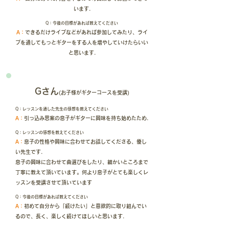
います.
Q：今後の目標があれば教えてください
A：
できるだけライブなどがあれば参加してみたり、ライ
ブを通してもっとギターをする人を増やしていけたらいい
と思います.
​Gさん
(お子様がギターコースを
受講)
Q：レッスンを通した先生の感想を教えてください
A：
引っ込み思案の息子がギターに興味を持ち始めたため.
Q：レッスンの感想を教えてください
A：
息子の性格や興味に合わせてお話してくださる、優し
い先生です.
息子の興味に合わせて曲選びをしたり、細かいところまで
丁寧に教えて頂いています。何より息子がとても楽しくレ
ッスンを受講させて頂いています
Q：今後の目標があれば教えてください
A：
初めて自分から「続けたい」と意欲的に取り組んでい
るので、長く、楽しく続けてほしいと思います.