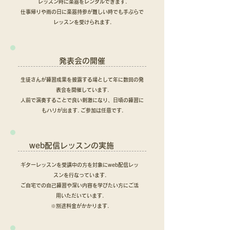
レッスン時に楽器をレンタルできます.
仕事帰りや雨の日に楽器持参が難しい時でも手ぶらで
レッスンを受けられます.
発表会の開催
生徒さんが練習成果を披露する場として年に数回の発
表会を開催しています.
​人前で演奏することで良い刺激になり、日頃の練習に
もハリが出ます. ご参加は任意です.
web配信レッスンの実施
ギターレッスンを受講中の方を対象にweb配信レッ
スンを行なっています.
ご自宅での自己練習や深い内容を学びたい方にご活
用いただいています.
​※別途料金がかかります.