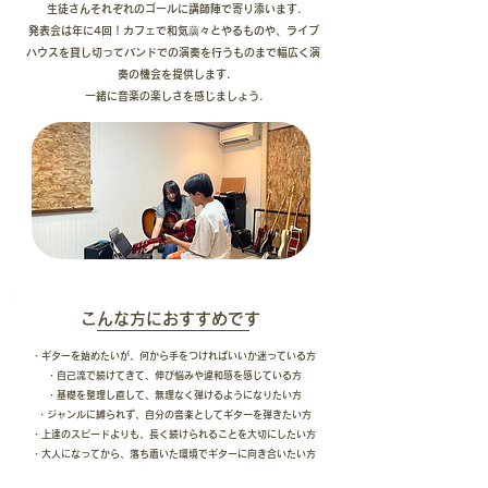
​生徒さんそれぞれのゴールに講師陣で寄り添います.
発表会は年に4回！カフェで和気藹々とやるものや、ライブ
ハウスを貸し切ってバンドでの演奏を行うものまで幅広く演
奏の機会を提供します.
​一緒に音楽の楽しさを感じましょう.
こんな方におすすめです
・ギターを始めたいが、何から手をつければいいか迷っている方
・自己流で続けてきて、伸び悩みや違和感を感じている方
・基礎を整理し直して、無理なく弾けるようになりたい方
・ジャンルに縛られず、自分の音楽としてギターを弾きたい方
・上達のスピードよりも、長く続けられることを大切にしたい方
・大人になってから、落ち着いた環境でギターに向き合いたい方