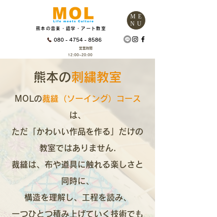
ME
NU
熊本の音楽・語学・アート教室
080 - 4754 - 8586
営業時間
12:00~20:00
​熊本の
刺繍教室
MOLの
裁縫（ソーイング）コース
は、
ただ「かわいい作品を作る」だけの
教室ではありません.
裁縫は、布や道具に触れる楽しさと
同時に、
構造を理解し、工程を読み、
一つひとつ積み上げていく技術でも