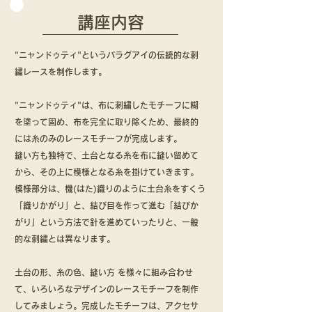
講座内容
"ニャンドゥティ"というパラグアイの伝統的な刺
繍レースを制作します。
"ニャンドゥティ"は、布に刺繍したモチーフに糊
を塗って固め、布を完全に取り除くため、最終的
には糸のみのレースモチーフが完成します。
縫い方も独特で、土台となる糸を布に縫い留めて
から、その上に模様となる糸を掛けていきます。
模様部分は、機(はた)織りのように土台糸をすくう
「織りかがり」と、結び目を作って進む「結びか
がり」という方法で針を進めていったりと、一般
的な刺繍とは異なります。
土台の形、糸の色、縫い方 を様々に組み合わせ
て、いろいろなデザインのレースモチーフを制作
してみましょう。完成したモチーフは、アクセサ