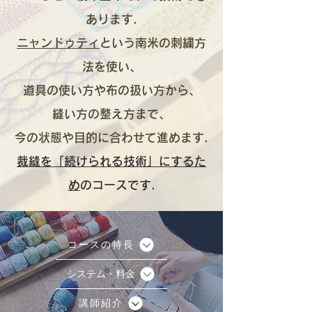
あります.
ニャンドゥティ
という南米の刺繍方
法を使い、
道具の使い方や布の扱い方から、
縫い方の整え方まで、
今の状態や目的に合わせて進めます.
裁縫を「続けられる技術」にするた
め
のコースです.
コースの特長
システム・料金
講師紹介