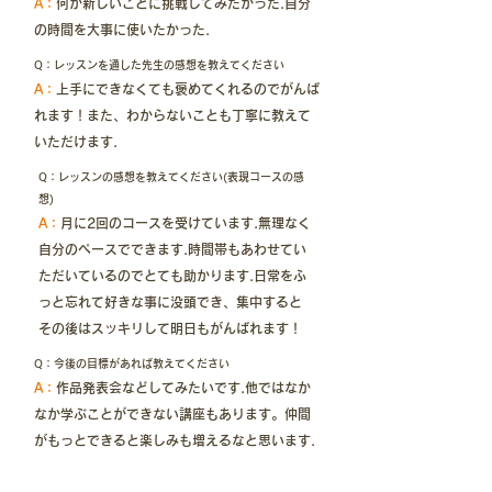
A：
何か新しいことに挑戦してみたかった.自分
の時間を大事に使いたかった.
Q：レッスンを通した先生の感想を教えてください
A：
上手にできなくても褒めてくれるのでがんば
れます！また、わからないことも丁寧に教えて
いただけます.
Q：レッスンの感想を教えてください(表現コースの感
想)
A：
月に2回のコースを受けています.無理なく
自分のペースでできます.時間帯もあわせてい
ただいているのでとても助かります.日常をふ
っと忘れて好きな事に没頭でき、集中すると
その後はスッキリして明日もがんばれます！
Q：今後の目標があれば教えてください
A：
作品発表会などしてみたいです.他ではなか
なか学ぶことができない講座もあります。仲間
がもっとできると楽しみも増えるなと思います.