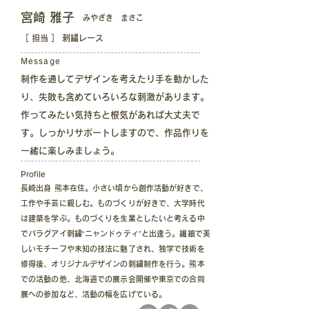
宮崎 雅子
み
やざき
まさこ
［ 担当 ］ 刺繍レース
Message
制作を通してデザインを考えたり手を動かした
り、失敗も含めていろいろな刺激があります。
作ってみたい気持ちと根気があれば大丈夫で
す。しっかりサポートしますので、作品作りを
一緒に楽しみましょう。
​Profile
長崎出身 熊本在住。小さい頃から創作活動が好きで、
工作や手芸に親しむ。ものづくりが好きで、大学時代
は建築を学ぶ。ものづくりを生業としたいと考える中
でパラグアイ刺繍“ニャンドゥティ”と出逢う。繊細で美
しいモチーフや未知の技法に魅了され、独学で技術を
修得後、オリジナルデザインの刺繍制作を行う。熊本
での活動の他、北海道での展示会開催や東京での合同
展への参加など、活動の幅を広げている。