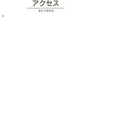
アクセス
access
​MOL 上通教室
熊本市中央区上通町5-1 与田ビル4F
・通町バス停から徒歩 2分
・通町電停から徒歩 4分