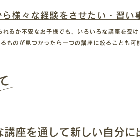
から様々な経験をさせたい・習い
続けられるか不安なお子様でも、いろいろな講座を受
るものが見つかったら一つの講座に絞ることも可能
いて
な講座を通して新しい自分に