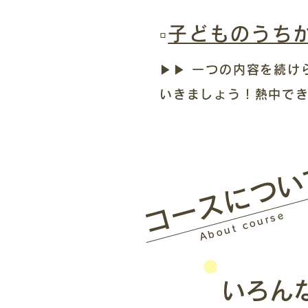
▫︎
子どものうち
▶︎▶︎ 一つの内容を
いきましょう！熱中でき
​コースにつ
About course
いろん