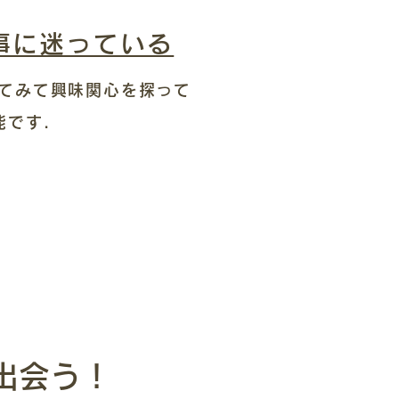
事に迷っている
けてみて興味関心を探って
です.
出会う！