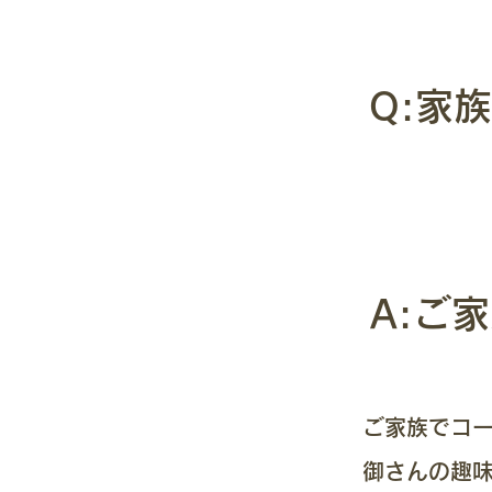
Q:家
A:ご
ご家族でコー
御さんの趣味