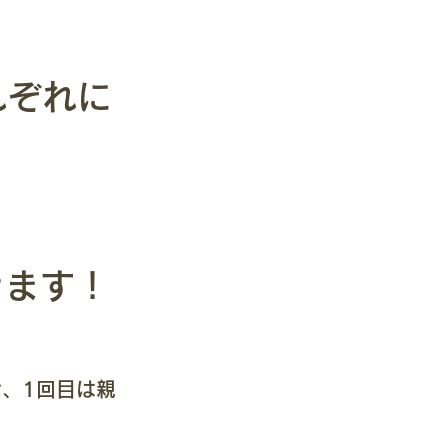
れぞれに
きます！
合、1回目は親