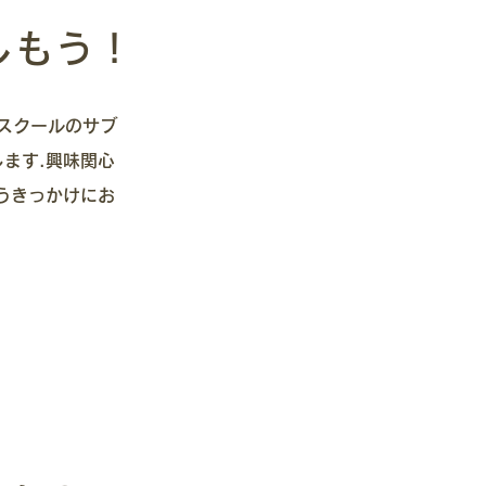
しもう
！​
ースクールのサブ
ます.興味関心
うきっかけにお