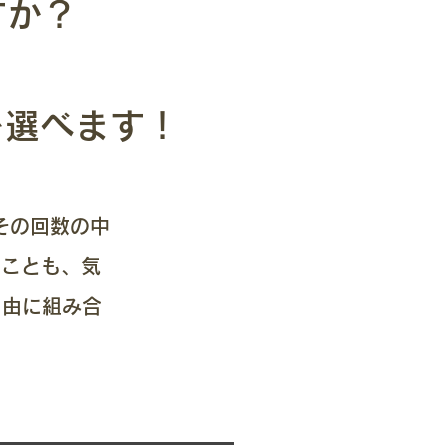
すか？
を選べます！
その回数の中
ることも、気
自由に組み合